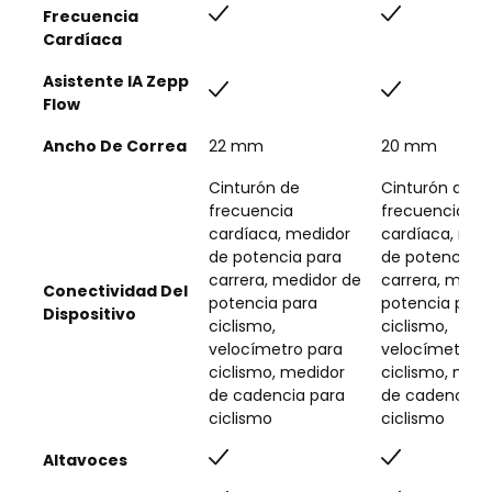
Frecuencia
Cardíaca
Asistente IA Zepp
Flow
Ancho De Correa
22 mm
20 mm
Cinturón de
Cinturón de
frecuencia
frecuencia
cardíaca, medidor
cardíaca, med
de potencia para
de potencia p
carrera, medidor de
carrera, medi
Conectividad Del
potencia para
potencia para
Dispositivo
ciclismo,
ciclismo,
velocímetro para
velocímetro p
ciclismo, medidor
ciclismo, med
de cadencia para
de cadencia p
ciclismo
ciclismo
Altavoces