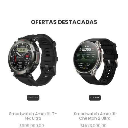
OFERTAS DESTACADAS
25
% OFF
11
% OFF
Smartwatch Amazfit T-
Smartwatch Amazfit
rex Ultra
Cheetah 2 Ultra
$999.999,00
$1.573.000,00