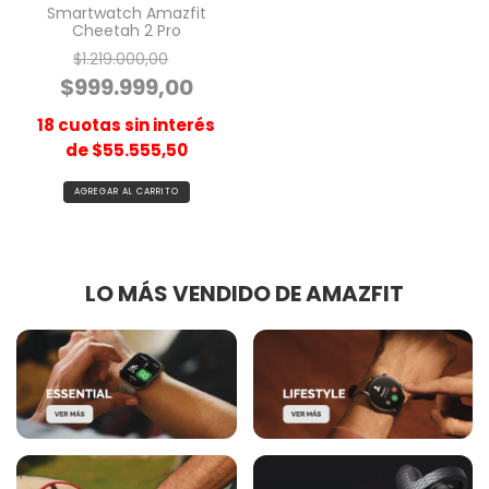
Smartwatch Amazfit
Cheetah 2 Pro
$1.219.000,00
$999.999,00
18
cuotas sin interés
de
$55.555,50
LO MÁS VENDIDO DE AMAZFIT