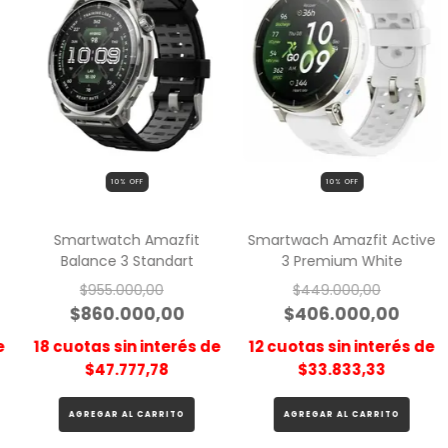
10
% OFF
10
% OFF
r
Smartwatch Amazfit
Smartwach Amazfit Active
Balance 3 Standart
3 Premium White
$955.000,00
$449.000,00
$860.000,00
$406.000,00
e
18
cuotas sin interés de
12
cuotas sin interés de
$47.777,78
$33.833,33