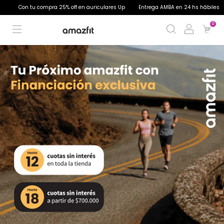
compra 25% off en auriculares Up
Entrega AMBA en 24 hs hábiles
25% off pa
0