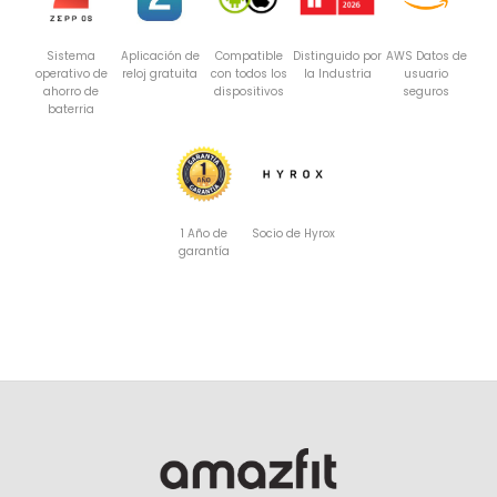
Sistema
Aplicación de
Compatible
Distinguido por
AWS Datos de
operativo de
reloj gratuita
con todos los
la Industria
usuario
ahorro de
dispositivos
seguros
baterria
1 Año de
Socio de Hyrox
garantía