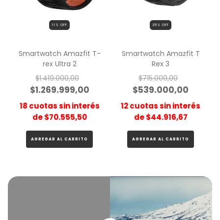
11
% OFF
25
% OFF
Smartwatch Amazfit T-
Smartwatch Amazfit T
rex Ultra 2
Rex 3
$1.419.000,00
$715.000,00
$1.269.999,00
$539.000,00
18
cuotas sin interés
12
cuotas sin interés
de
$70.555,50
de
$44.916,67